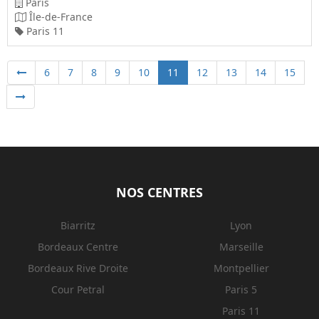
Paris
Île-de-France
Paris 11
6
7
8
9
10
11
12
13
14
15
NOS CENTRES
Biarritz
Lyon
Bordeaux Centre
Marseille
Bordeaux Rive Droite
Montpellier
Cour Petral
Paris 5
Paris 11