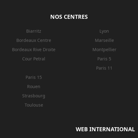
NOS CENTRES
Biarritz
Lyon
Bordeaux Centre
Marseille
Bordeaux Rive Droite
Montpellier
Cour Petral
Paris 5
Paris 11
Paris 15
Rouen
Strasbourg
Toulouse
WEB INTERNATIONAL