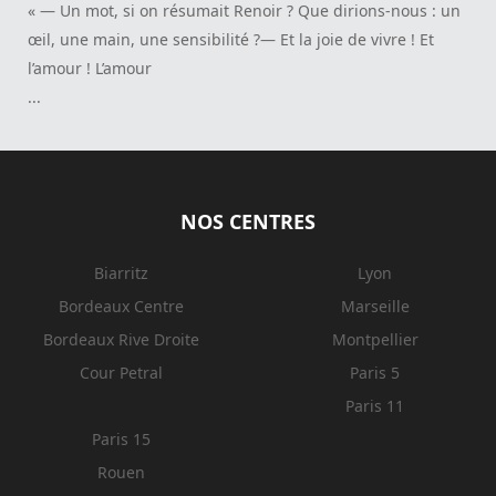
« — Un mot, si on résumait Renoir ? Que dirions-nous : un
œil, une main, une sensibilité ?— Et la joie de vivre ! Et
l’amour ! L’amour
...
NOS CENTRES
Biarritz
Lyon
Bordeaux Centre
Marseille
Bordeaux Rive Droite
Montpellier
Cour Petral
Paris 5
Paris 11
Paris 15
Rouen