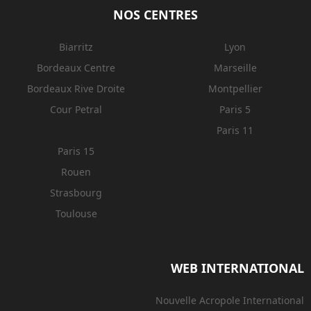
NOS CENTRES
Biarritz
Lyon
Bordeaux Centre
Marseille
Bordeaux Rive Droite
Montpellier
Cour Petral
Paris 5
Paris 11
Paris 15
Rouen
Strasbourg
Toulouse
WEB INTERNATIONAL
Nouvelle Acropole International