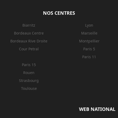
NOS CENTRES
Biarritz
Lyon
Bordeaux Centre
Marseille
Bordeaux Rive Droite
Montpellier
Cour Petral
Paris 5
Paris 11
Paris 15
Rouen
Strasbourg
Toulouse
WEB NATIONAL