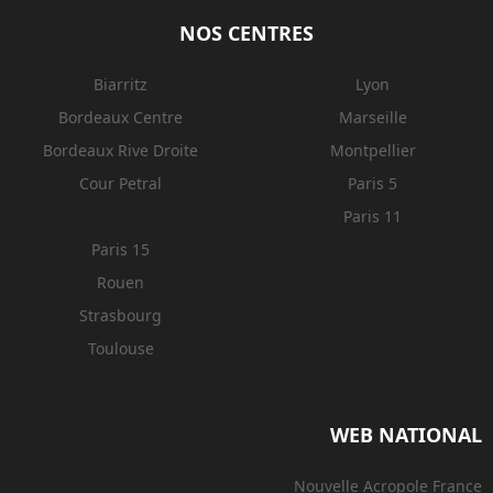
NOS CENTRES
Biarritz
Lyon
Bordeaux Centre
Marseille
Bordeaux Rive Droite
Montpellier
Cour Petral
Paris 5
Paris 11
Paris 15
Rouen
Strasbourg
Toulouse
WEB NATIONAL
Nouvelle Acropole France