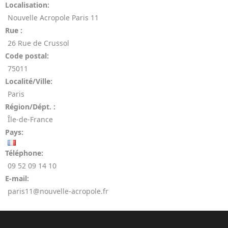
Localisation:
Nouvelle Acropole Paris 11
Rue :
26 Rue de Crussol
Code postal:
75011
Localité/Ville:
Paris
Région/Dépt. :
Île-de-France
Pays:
Téléphone:
09 52 09 14 10
E-mail:
paris11@nouvelle-acropole.fr