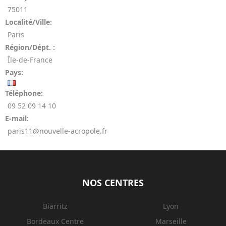
75011
Localité/Ville:
Paris
Région/Dépt. :
Île-de-France
Pays:
Téléphone:
09 52 09 14 10
E-mail:
paris11@nouvelle-acropole.fr
NOS CENTRES
Biarritz
Lyon
Bordeaux Centre
Marseille