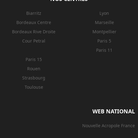
Biarritz
Lyon
Bordeaux Centre
Marseille
Bordeaux Rive Droite
Montpellier
Cour Petral
Paris 5
Paris 11
Paris 15
Rouen
Strasbourg
Toulouse
WEB NATIONAL
Nouvelle Acropole France