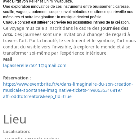
avec Birgit von Keller et Chim Nwabueze.
Une exploration innovatrice de ces instruments entre bruissement, caresse,
souffle, vague, tapotement, soupir, envol mélodieux et silence qui réveille nos
mémoires et notre imagination : la musique devient poésie.
Chaque concert est différent et révèle les possibilités infinies de la création.
Ce voyage musicale s'inscrit dans le cadre des
Journées des
Arts.
Ces journées sont une invitation à changer de regard à
travers l'art. Par la beauté, le sentiment et le symbole, l'art nous
conduit du visible vers l'invisible, à explorer le monde et à se
transformer soi-même par l'expérience intérieure.
Mail
:
lapasserelle75011@gmail.com
Réservation
:
https://www.eventbrite.fr/e/dans-limaginaire-du-son-creation-
musicale-spontanee-imaginative-tickets-1990635316819?
aff=oddtdtcreator&keep_tld=true
Lieu
Localisation: