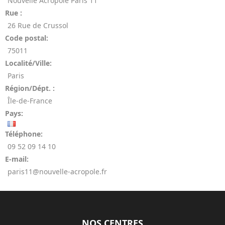
Nouvelle Acropole Paris 11
Rue :
26 Rue de Crussol
Code postal:
75011
Localité/Ville:
Paris
Région/Dépt. :
Île-de-France
Pays:
Téléphone:
09 52 09 14 10
E-mail:
paris11@nouvelle-acropole.fr
NOS CENTRES