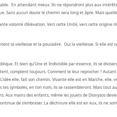
able. En attendant mieux. Ils ne répondront plus aux intérêts p
e. Sans aucun doute le chemin sera long et âpre. Mais quelle a
te volonté d’élévation. Vers cette Unité, vers cette origine mys
ent la vieillesse et la poussière. Oui la vieillesse. Si elle est 
ublique. Et bien qu’Une et Indivisible par essence, ils se divis
ent, comptent toujours. Comment le leur reprocher ? Autant 
’idée elle, fait son chemin. Vivante elle est en Marche, elle, 
s tes symboles, en ton nom, ils se rassembleront. Mais tout aut
ns. Aux mains des enfants, même les jouets de Dionysos devien
continue de s’embraser. La déchirure elle est en eux, ils ne son