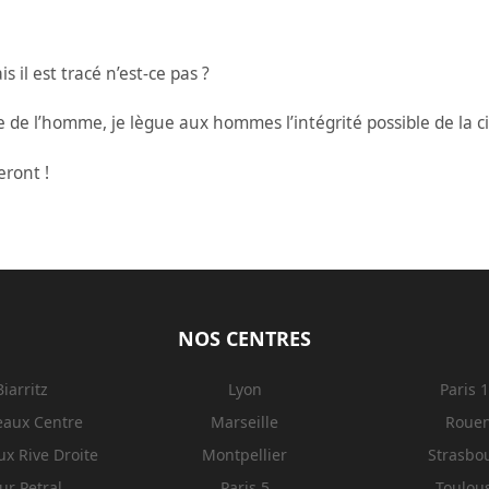
 il est tracé n’est-ce pas ?
 de l’homme, je lègue aux hommes l’intégrité possible de la ci
eront !
NOS CENTRES
Biarritz
Lyon
Paris 
eaux Centre
Marseille
Roue
x Rive Droite
Montpellier
Strasbo
ur Petral
Paris 5
Toulou