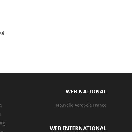
té.
WEB NATIONAL
15
Nouvelle Acropole France
n
urg
WEB INTERNATIONAL
se