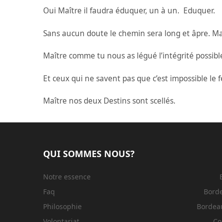
Oui Maître il faudra éduquer, un à un. Eduquer.
Sans aucun doute le chemin sera long et âpre. Mais
Maître comme tu nous as légué l’intégrité possible
Et ceux qui ne savent pas que c’est impossible le f
Maître nos deux Destins sont scellés.
QUI SOMMES NOUS?
Notre essence
Faq
Bord
Philosophie
Bordeau
Volontariat
Co